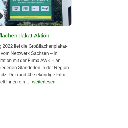
lächenplakat-Aktion
 2022 lief die Großflächen­plakat-
 vom Net­zw­erk Sach­sen – in
r­a­tion mit der Fir­ma AWK – an
hiede­nen Stan­dorten in der Region
itz. Der rund 40-sekündi­ge Film
t­telt Ihnen ein …
weiterlesen