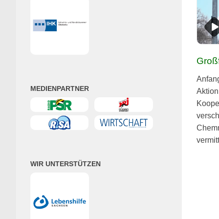
Großf
Anfang
MEDIENPARTNER
Aktion
Koop­e
ver­sc
Chem­n
ver­mi
WIR UNTERSTÜTZEN