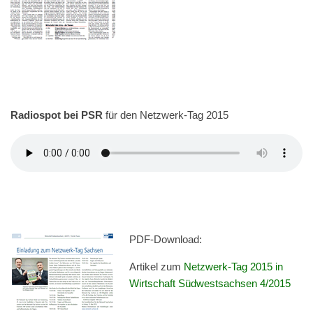
Radiospot bei PSR
für den Net­zw­erk-Tag 2015
PDF-Down­load:
Artikel zum
Net­zw­erk-Tag 2015 in
Wirtschaft Süd­west­sach­sen 4/2015