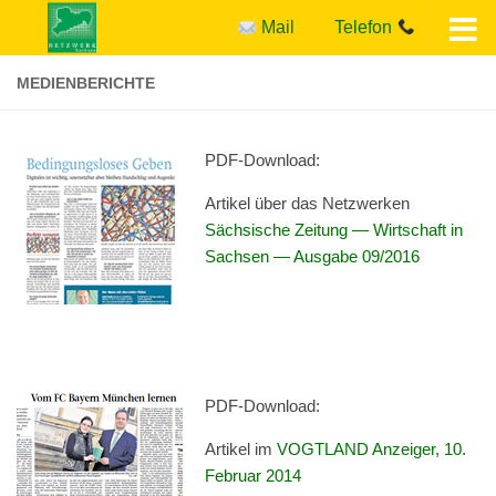
Mail
Telefon
Zum Inhalt springen
MEDIENBERICHTE
PDF-Down­load:
Arti­kel über das Netz­wer­ken
Säch­sis­che Zeitung — Wirtschaft in
Sach­sen — Aus­gabe 09/2016
PDF-Down­load:
Artikel im
VOGTLAND Anzeiger, 10.
Feb­ru­ar 2014