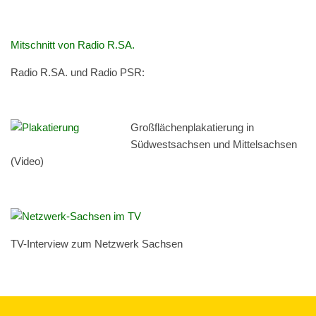
Mitschnitt von Radio R.SA.
Radio R.SA. und Radio PSR:
Großflächen­plakatierung in
Süd­west­sach­sen und Mit­tel­sach­sen
(Video)
TV-Inter­view zum Net­zw­erk Sachsen