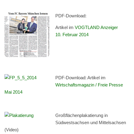
PDF-Down­load:
Artikel im
VOGTLAND Anzeiger
10. Feb­ru­ar 2014
PDF-Down­load: Arti­kel im
Wirtschafts­magazin / Freie Presse
Mai 2014
Großflächen­plakatierung in
Süd­west­sach­sen und Mit­tel­sach­sen
(Video)