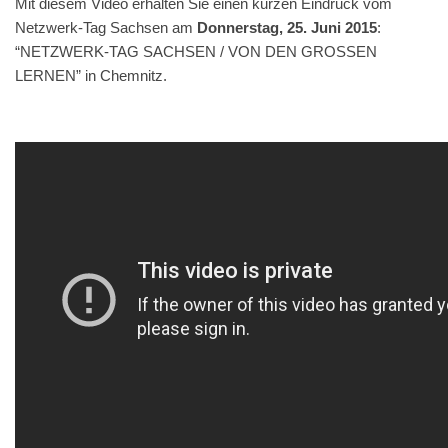
Mit diesem Video erhal­ten Sie einen kur­zen Ein­druck vom
Net­zw­erk-Tag Sach­sen am
Don­ner­stag, 25. Juni 2015
:
“NETZWERK-TAG SACHSEN / VON DEN GROSSEN
LERNEN” in Chemnitz.