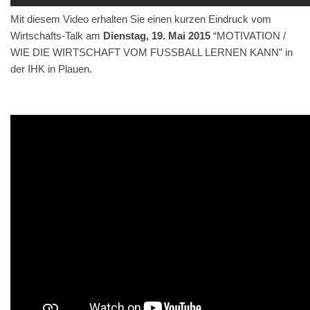
Mit diesem Video erhal­ten Sie einen kur­zen Ein­druck vom
Wirtschafts-Talk am
Dien­stag, 19. Mai 2015
“MOTIVATION /
WIE DIE WIRTSCHAFT VOM FUSSBALL LERNEN KANN” in
der IHK in Plauen.