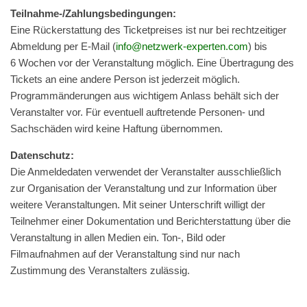
Teil­nahme-/Zahlungs­be­din­gun­gen:
Eine Rück­er­stat­tung des Tick­et­preis­es ist nur bei rechtzeit­iger
Abmel­dung per E‑Mail (
info@netzwerk-experten.com
) bis
6 Wochen vor der Ver­anstal­tung möglich. Eine Über­tra­gung des
Tick­ets an eine andere Per­son ist jed­erzeit möglich.
Pro­gram­män­derun­gen aus wichtigem Anlass behält sich der
Ver­anstal­ter vor. Für eventuell auftre­tende Per­so­n­en- und
Sach­schä­den wird keine Haf­tung übernommen.
Daten­schutz:
Die Anmel­de­da­ten ver­wen­det der Ver­an­stal­ter aus­schließ­lich
zur Orga­ni­sa­ti­on der Ver­an­stal­tung und zur Infor­ma­ti­on über
wei­te­re Ver­an­stal­tun­gen. Mit sei­ner Unter­schrift wil­ligt der
Teil­neh­mer ein­er Doku­men­ta­ti­on und Bericht­erstat­tung über die
Ver­an­stal­tung in allen Medi­en ein. Ton‑, Bild oder
Film­auf­nah­men auf der Ver­an­stal­tung sind nur nach
Zustim­mung des Ver­an­stal­ters zulässig.