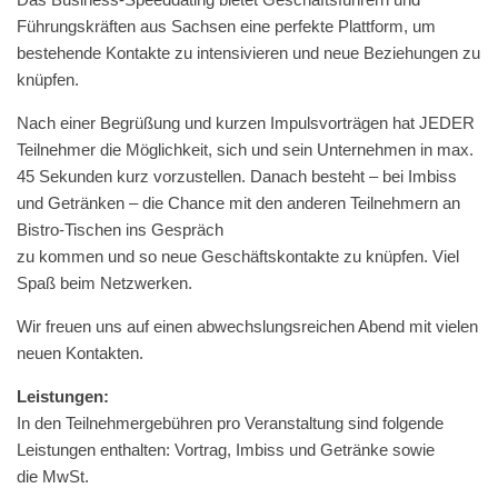
Führungskräften aus Sach­sen eine per­fek­te Plat­tform, um
beste­hende Kon­tak­te zu inten­sivieren und neue Beziehun­gen zu
knüpfen.
Nach ein­er Begrüßung und kurzen Impulsvorträ­gen hat JEDER
Teil­nehmer die Möglichkeit, sich und sein Unternehmen in max.
45 Sekun­den kurz vorzustellen. Danach beste­ht – bei Imbiss
und Getränken – die Chance mit den anderen Teil­nehmern an
Bistro-Tis­chen ins Gespräch
zu kom­men und so neue Geschäft­skon­tak­te zu knüpfen. Viel
Spaß beim Netzwerken.
Wir freuen uns auf einen abwech­slungsre­ichen Abend mit vie­len
neuen Kontakten.
Leis­tun­gen:
In den Teil­nehmerge­bühren pro Ver­anstal­tung sind fol­gende
Leis­tun­gen enthal­ten: Vor­trag, Imbiss und Getränke sowie
die MwSt.