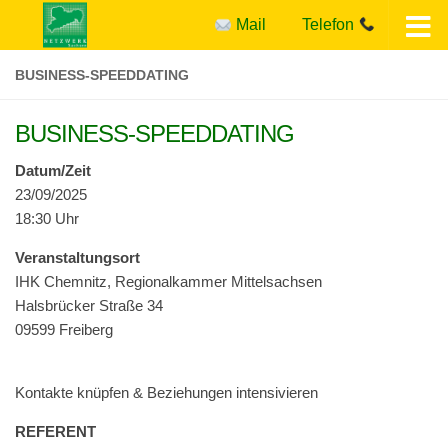
Mail
Telefon
Zum Inhalt springen
BUSINESS-SPEEDDATING
BUSINESS-SPEEDDATING
Datum/Zeit
23/09/2025
18:30 Uhr
Ver­anstal­tung­sort
IHK Chem­nitz, Region­alka­m­mer Mit­tel­sach­sen
Hals­brück­er Straße 34
09599 Freiberg
Kon­tak­te knüpfen & Beziehun­gen intensivieren
REFERENT