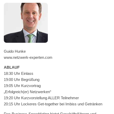
Gui­do Hunke
www.netzwerk-experten.com
ABLAUF
18:30 Uhr Einlass
19:00 Uhr Begrüßung
19:05 Uhr Kurzvortrag
„Erfolgreich(er) Netzwerken“
19:20 Uhr Kurzvorstel­lung ALLER Teilnehmer
20:15 Uhr Lock­eres Get-togeth­er bei Imbiss und Getränken
Das Busi­ness-Speed­dat­ing bietet Geschäfts­führern und