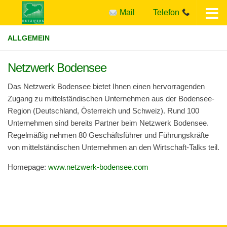
Mail
Telefon
Zum Inhalt springen
ALLGEMEIN
Netzwerk Bodensee
Das Netz­werk Boden­see bie­tet Ihnen einen her­vor­ra­gen­den
Zugang zu mit­tel­stän­di­schen Unter­neh­men aus der Bodensee-
Region (Deutsch­land,
Öster­reich und Schweiz). Rund 100
Unter­neh­men sind bere­its Part­ner beim Netz­werk Boden­see.
Regel­mä­ßig neh­men 80 Geschäfts­füh­rer und Füh­rungs­kräfte
von mit­tel­stän­di­schen Unter­neh­men an den Wirtschaft-Talks teil.
Home­page:
www.netzwerk-bodensee.com