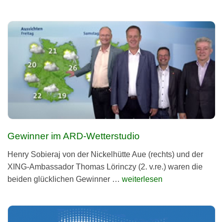
Gewinner im ARD-Wetterstudio
Hen­ry Sobier­aj von der Nick­el­hütte Aue (rechts) und der
XING-Ambas­sador Thomas Lörinczy (2. v.re.) waren die
bei­den glück­lichen Gewinner …
weiterlesen