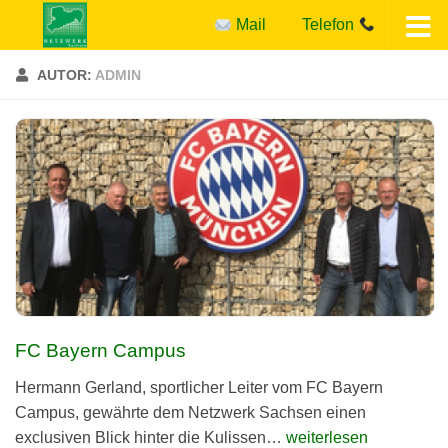
Mail
Telefon
Zum Inhalt springen
AUTOR:
ADMIN
FC Bayern Campus
Her­mann Ger­land, sportlich­er Leit­er vom FC Bay­ern
Cam­pus, gewährte dem Net­zw­erk Sach­sen einen
exclu­siv­en Blick hin­ter die Kulissen…
weiterlesen